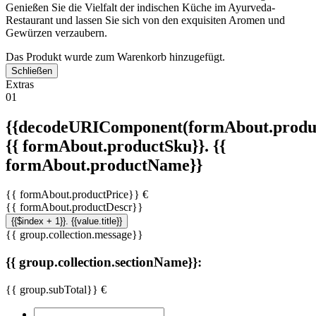
Genießen Sie die Vielfalt der indischen Küche im Ayurveda-
Restaurant und lassen Sie sich von den exquisiten Aromen und
Gewürzen verzaubern.
Das Produkt wurde zum Warenkorb hinzugefügt.
Schließen
Extras
01
{{decodeURIComponent(formAbout.produc
{{ formAbout.productSku}}. {{
formAbout.productName}}
{{ formAbout.productPrice}} €
{{ formAbout.productDescr}}
{{$index + 1}}. {{value.title}}
{{ group.collection.message}}
{{ group.collection.sectionName}}:
{{ group.subTotal}} €