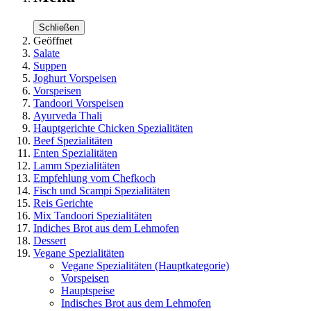
Schließen
Geöffnet
Salate
Suppen
Joghurt Vorspeisen
Vorspeisen
Tandoori Vorspeisen
Ayurveda Thali
Hauptgerichte Chicken Spezialitäten
Beef Spezialitäten
Enten Spezialitäten
Lamm Spezialitäten
Empfehlung vom Chefkoch
Fisch und Scampi Spezialitäten
Reis Gerichte
Mix Tandoori Spezialitäten
Indiches Brot aus dem Lehmofen
Dessert
Vegane Spezialitäten
Vegane Spezialitäten
(Hauptkategorie)
Vorspeisen
Hauptspeise
Indisches Brot aus dem Lehmofen