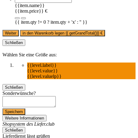
{{item.name}}
{{item.price}} €
{{ item.qty != 0 ? item.qty + 'x' : '' }}
Weiter
in den Warenkorb legen
{{ getGrandTotal()}}
€
Schließen
Wählen Sie eine Größe aus:
{{level.label}}
{{level.value}}
{{level.valuelp}}
Schließen
Sonderwünsche?
Speichern
Weitere Informationen
Shopsystem des Liefer.club
Schließen
Lieferdienst lässt grüßen