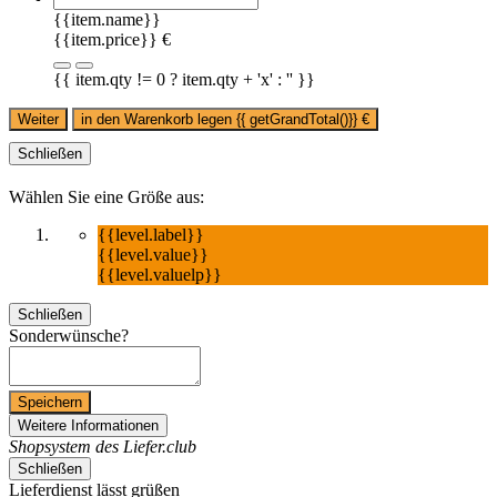
{{item.name}}
{{item.price}} €
{{ item.qty != 0 ? item.qty + 'x' : '' }}
Weiter
in den Warenkorb legen
{{ getGrandTotal()}}
€
Schließen
Wählen Sie eine Größe aus:
{{level.label}}
{{level.value}}
{{level.valuelp}}
Schließen
Sonderwünsche?
Speichern
Weitere Informationen
Shopsystem des Liefer.club
Schließen
Lieferdienst lässt grüßen