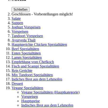
Schließen
Geschlossen - Vorbestellungen möglich!
Salate
Suppen
Joghurt Vorspeisen
Vorspeisen
Tandoori Vorspeisen
Ayurveda Thali
Hauptgerichte Chicken Spezialitäten
Beef Spezialitäten
Enten Spezialitäten
Lamm Spezialitäten
Empfehlung vom Chefkoch
Fisch und Scampi Spezialitäten
Reis Gerichte
Mix Tandoori Spezialitäten
Indiches Brot aus dem Lehmofen
Dessert
Vegane Spezialitäten
Vegane Spezialitäten
(Hauptkategorie)
Vorspeisen
Hauptspeise
Indisches Brot aus dem Lehmofen