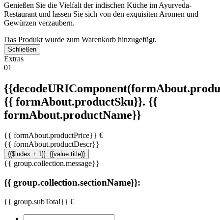
Genießen Sie die Vielfalt der indischen Küche im Ayurveda-
Restaurant und lassen Sie sich von den exquisiten Aromen und
Gewürzen verzaubern.
Das Produkt wurde zum Warenkorb hinzugefügt.
Schließen
Extras
01
{{decodeURIComponent(formAbout.produc
{{ formAbout.productSku}}. {{
formAbout.productName}}
{{ formAbout.productPrice}} €
{{ formAbout.productDescr}}
{{$index + 1}}. {{value.title}}
{{ group.collection.message}}
{{ group.collection.sectionName}}:
{{ group.subTotal}} €